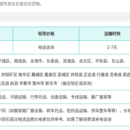
城市发往石家庄的货物。
轻货价格
运输时效
电话咨询
2-7天
芗城区、南靖县、龙海市、长泰县、漳浦县、龙文区、平和县、东山县、
区
井陉矿区
裕华区
藁城区
鹿泉区
栾城区
井陉县
正定县
行唐县
灵寿县
高
元氏县
赵县
辛集市
晋州市
新乐市
（偏远地区请咨询）
托运、冷链运输、行李托运、设备运输、专线运输、搬厂搬家等
不同（如搬家搬厂搬设备、轿车托运、危险品运输、拼车整车等等），价
州到石家庄物流运费价格表仅供参考，如需了解资费请来电咨询