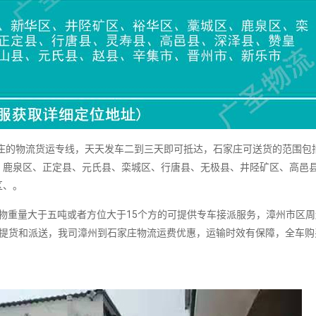
的物流货运专线，天天发车二到三天即可抵达，石家庄可送货的范围包括
、鹿泉区、正定县、元氏县、栾城区、行唐县、无极县、井陉矿区、高邑
区、。
重量大于五吨或者方位大于15个方的可提供专车接派服务，漳州市区周
辆提货和派送，我司漳州到石家庄物流运费优惠，运输时效有保障，全车购