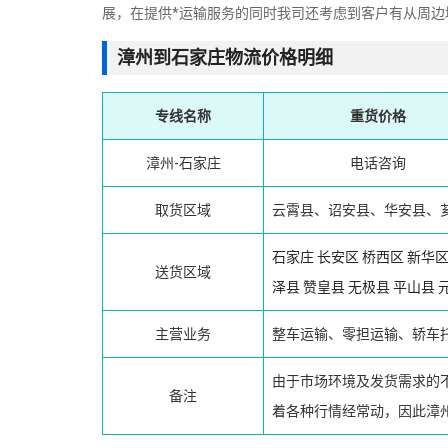
展，在提供*运输服务的同时我司还考虑到客户有从周边
漳州到石家庄物流价格明细
专线名称
重货价格
漳州-石家庄
电话咨询
取货区域
云霄县、诏安县、华安县、
石家庄
长安区
桥西区
新华
送货区域
泽县
赞皇县
无极县
平山县
主营业务
整车运输、零担运输、轿车
由于市场环境及发货需求的
备注
着各种行情经常动，因此漳