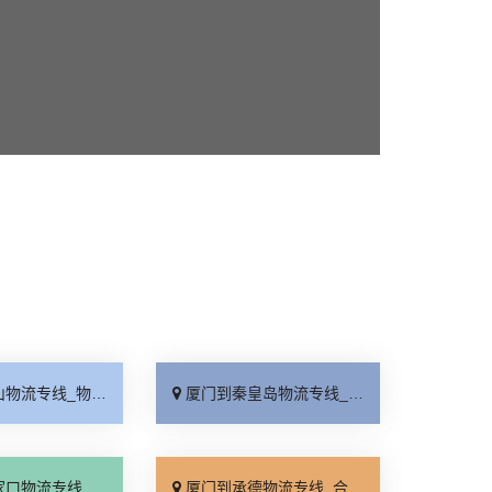
_物流拼车「不随意加价」
厦门到秦皇岛物流专线_全境配送「一站直达」
_天天发车「直达特快专线」
厦门到承德物流专线_合同承运「送货到门」