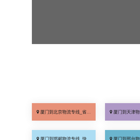
厦门到北京物流专线_省事省心「门到门接送」
厦门到天津物流专线_保
厦门到邯郸物流专线_快速响应「损坏理赔」
厦门到邢台物流专线_一站