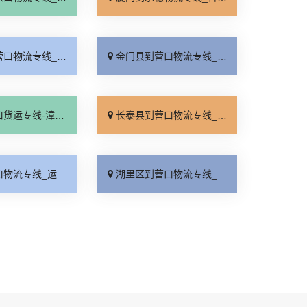
线_费用多少「高速快运」
金门县到营口物流专线_门到门配送「服务周到」
营口物流公司_多少公里「损坏理赔」
长泰县到营口物流专线_损坏理赔「计费标准」
线_运费多少「实时反馈」
湖里区到营口物流专线_直发全境「快速响应」