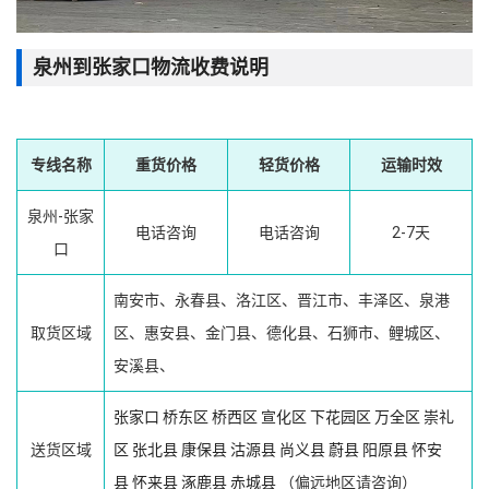
泉州到张家口物流收费说明
专线名称
重货价格
轻货价格
运输时效
泉州-张家
电话咨询
电话咨询
2-7天
口
南安市、永春县、洛江区、晋江市、丰泽区、泉港
取货区域
区、惠安县、金门县、德化县、石狮市、鲤城区、
安溪县、
张家口
桥东区
桥西区
宣化区
下花园区
万全区
崇礼
送货区域
区
张北县
康保县
沽源县
尚义县
蔚县
阳原县
怀安
县
怀来县
涿鹿县
赤城县
（偏远地区请咨询）