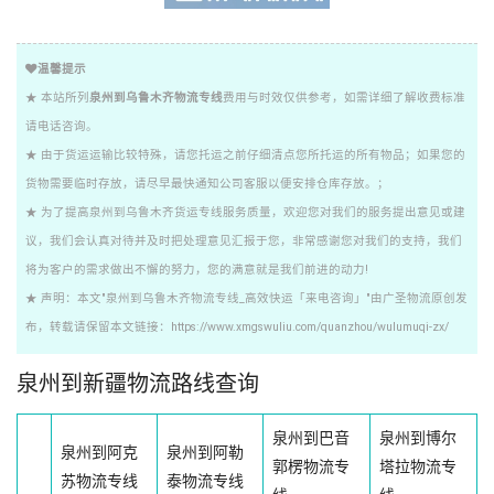
温馨提示
★ 本站所列
泉州到乌鲁木齐物流专线
费用与时效仅供参考，如需详细了解收费标准
请电话咨询。
★ 由于货运运输比较特殊，请您托运之前仔细清点您所托运的所有物品；如果您的
货物需要临时存放，请尽早最快通知公司客服以便安排仓库存放。；
★ 为了提高泉州到乌鲁木齐货运专线服务质量，欢迎您对我们的服务提出意见或建
议，我们会认真对待并及时把处理意见汇报于您，非常感谢您对我们的支持，我们
将为客户的需求做出不懈的努力，您的满意就是我们前进的动力!
★ 声明：本文"泉州到乌鲁木齐物流专线_高效快运「来电咨询」"由广圣物流原创发
布，转载请保留本文链接：https://www.xmgswuliu.com/quanzhou/wulumuqi-zx/
泉州到新疆物流路线查询
泉州到巴音
泉州到博尔
泉州到阿克
泉州到阿勒
郭楞物流专
塔拉物流专
苏物流专线
泰物流专线