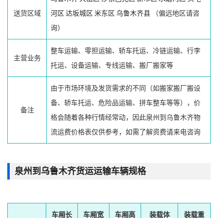
送货区域
河区
达坂城区
米东区
乌鲁木齐县
（偏远地区请咨
询）
整车运输、零担运输、轿车托运、冷链运输、行李
主营业务
托运、设备运输、专线运输、搬厂搬家等
由于市场环境及发货需求的不同（如搬家搬厂搬设
备、轿车托运、危险品运输、拼车整车等等），价
备注
格会随着各种行情经常动，因此泉州到乌鲁木齐物
流运费价格表仅供参考，如需了解资费请来电咨询
泉州到乌鲁木齐货运运输车辆规格
车厢长
车厢宽
车厢高
装载体
装载重