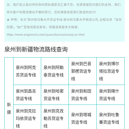
议，我们会认真对待并及时把处理意见汇报于您，非常感谢您对我们的支持，我们
将为客户的需求做出不懈的努力，您的满意就是我们前进的动力!
★ 声明：本文"泉州到乌鲁木齐货运专线-泉州到乌鲁木齐物流公司_全程无虑「急你
所需」"由广圣物流原创发布，转载请保留本文链接：
https://www.xmgswuliu.com/quanzhou/wulumuqi-ys.html
泉州到新疆物流路线查询
泉州到巴音
泉州到博尔
泉州到阿克
泉州到阿勒
郭楞货运专
塔拉货运专
苏货运专线
泰货运专线
线
线
泉州到昌吉
泉州到哈密
泉州到和田
泉州到喀什
货运专线
货运专线
货运专线
货运专线
新
泉州到克拉
泉州到克孜
疆
泉州到塔城
泉州到吐鲁
玛依货运专
勒苏货运专
货运专线
番货运专线
线
线