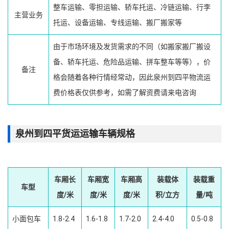
整车运输、零担运输、轿车托运、冷链运输、行李
主营业务
托运、设备运输、专线运输、搬厂搬家等
由于市场环境及发货需求的不同（如搬家搬厂搬设
备、轿车托运、危险品运输、拼车整车等等），价
备注
格会随着各种行情经常动，因此泉州到四平物流运
费价格表仅供参考，如需了解资费请来电咨询
泉州到四平货运运输车辆规格
车厢长
车厢宽
车厢高
装载体
装载重
车型
度/米
度/米
度/米
积/立方
量/吨
小面包车
1.8-2.4
1.6-1.8
1.7-2.0
2.4-4.0
0.5-0.8