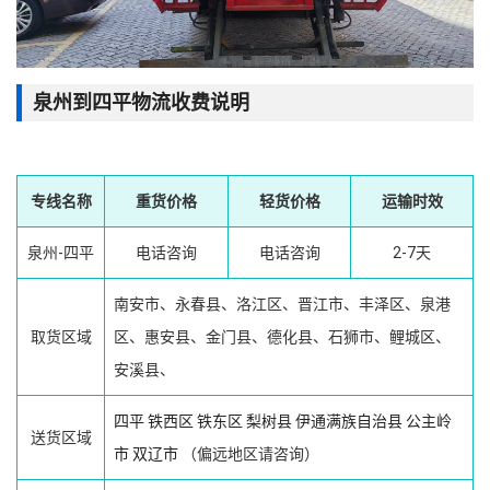
泉州到四平物流收费说明
专线名称
重货价格
轻货价格
运输时效
泉州-四平
电话咨询
电话咨询
2-7天
南安市、永春县、洛江区、晋江市、丰泽区、泉港
取货区域
区、惠安县、金门县、德化县、石狮市、鲤城区、
安溪县、
四平
铁西区
铁东区
梨树县
伊通满族自治县
公主岭
送货区域
市
双辽市
（偏远地区请咨询）