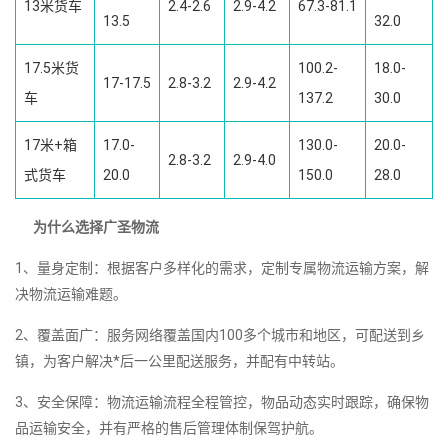
13米货车
2.4-2.6
2.9-4.2
67.3-81.1
13.5
32.0
17.5米货
100.2-
18.0-
17-17.5
2.8-3.2
2.9-4.2
车
137.2
30.0
17米+箱
17.0-
130.0-
20.0-
2.8-3.2
2.9-4.0
式货车
20.0
150.0
28.0
为什么选择广圣物流
1、量身定制：根据客户多样化的需求，定制专属物流运输方案，解
决物流运输难题。
2、覆盖面广：服务网络覆盖国内100多个城市和地区，可配送到乡
镇，为客户解决*后一公里配送服务，并配有中转站。
3、安全保障：物流运输流程全程管控，物品动态实时跟踪，确保物
品运输安全，并有严格的售后管理体制保驾护航。