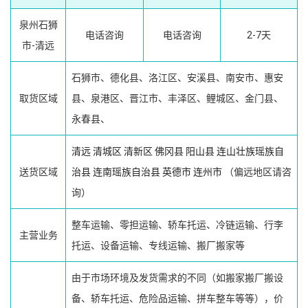
泉州石狮
电话咨询
电话咨询
2-7天
市-清远
石狮市、德化县、洛江区、安溪县、南安市、惠安
取货区域
县、泉港区、晋江市、丰泽区、鲤城区、金门县、
永春县、
清远
清城区
清新区
佛冈县
阳山县
连山壮族瑶族自
送货区域
治县
连南瑶族自治县
英德市
连州市
（偏远地区请咨
询）
整车运输、零担运输、轿车托运、冷链运输、行李
主营业务
托运、设备运输、专线运输、搬厂搬家等
由于市场环境及发货需求的不同（如搬家搬厂搬设
备、轿车托运、危险品运输、拼车整车等等），价