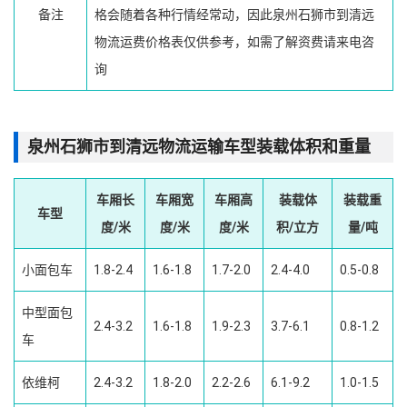
备注
格会随着各种行情经常动，因此泉州石狮市到清远
物流运费价格表仅供参考，如需了解资费请来电咨
询
泉州石狮市到清远物流运输车型装载体积和重量
车厢长
车厢宽
车厢高
装载体
装载重
车型
度/米
度/米
度/米
积/立方
量/吨
小面包车
1.8-2.4
1.6-1.8
1.7-2.0
2.4-4.0
0.5-0.8
中型面包
2.4-3.2
1.6-1.8
1.9-2.3
3.7-6.1
0.8-1.2
车
依维柯
2.4-3.2
1.8-2.0
2.2-2.6
6.1-9.2
1.0-1.5