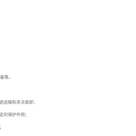
设备等。
途运输和多次装卸；
定的保护作用；
；