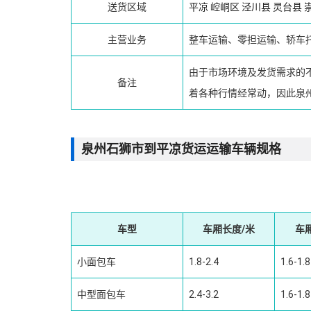
送货区域
平凉
崆峒区
泾川县
灵台县
主营业务
整车运输、零担运输、轿车
由于市场环境及发货需求的
备注
着各种行情经常动，因此泉
泉州石狮市到平凉货运运输车辆规格
车型
车厢长度/米
车
小面包车
1.8-2.4
1.6-1.8
中型面包车
2.4-3.2
1.6-1.8