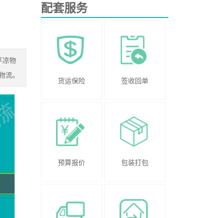
配套服务
平凉物
物流。
货运保险
签收回单
预算报价
包装打包