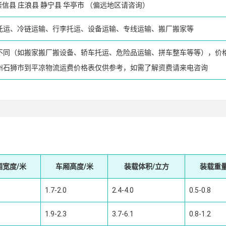
崇信县
庄浪县
静宁县
华亭市
（偏远地区请咨询）
托运、冷链运输、行李托运、设备运输、专线运输、搬厂搬家等
不同（如搬家搬厂搬设备、轿车托运、危险品运输、拼车整车等等），价
州石狮市到平凉物流运费价格表仅供参考，如需了解资费请来电咨询
厢宽度/米
车厢高度/米
装载体积/立方
装载重量
1.7-2.0
2.4-4.0
0.5-0.8
1.9-2.3
3.7-6.1
0.8-1.2