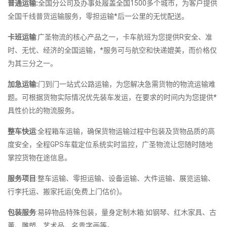
普通运输:
全国分公司及办事处履盖全国1500多个城市，为客户提供
全国千线普货运输服务，零担运输*后一公里的无忧配送。
卡班运输
:广圣物流的核心产品之一，卡车航班为您提供R安全、准
时、无忧、经济的全国运输，*服务可与航空和快递媲美，而价格仅
为其三分之一。
加急运输:
门到门一站式公路运输，为您解决急需货物的物流运输难
题。可根据货物实际情况优先装车发运，在要求的时间内为您提供*
具性价比的物流服务。
整车快运
:全程箱车运输，确保货物运输过程中包装及货物品质的高
度安全，全程GPS车载定位系统实时监控，广圣物流让您随时随地
掌控货物在途信息。
服务项目
:整车运输、零担运输、设备运输、大件运输、展览运输、
行李托运、搬家托运(免费上门估价)。
包装服务
:易碎物品特殊包装，量身定制木箱:如钢琴、红木家具、古
董、雕塑、艺术品、名贵字画等。