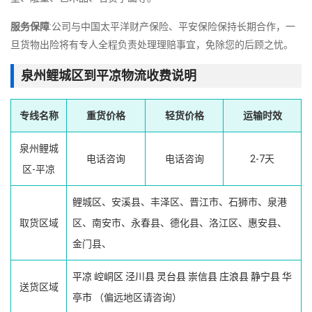
服务保障
:公司与中国太平洋财产保险、平安保险保持长期合作，一
旦货物出险将有专人全程负责处理理赔事宜，免除您的后顾之忧。
泉州鲤城区到平凉物流收费说明
专线名称
重货价格
轻货价格
运输时效
泉州鲤城
电话咨询
电话咨询
2-7天
区-平凉
鲤城区、安溪县、丰泽区、晋江市、石狮市、泉港
取货区域
区、南安市、永春县、德化县、洛江区、惠安县、
金门县、
平凉
崆峒区
泾川县
灵台县
崇信县
庄浪县
静宁县
华
送货区域
亭市
（偏远地区请咨询）