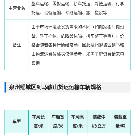
整车运输、零担运输、轿车托运、冷链运输、行李
主营业务
托运、设备运输、专线运输、搬厂搬家等
由于市场环境及发货需求的不同（如搬家搬厂搬设
备、轿车托运、危险品运输、拼车整车等等），价
备注
格会随着各种行情经常动，因此泉州鲤城区到马鞍
山物流运费价格表仅供参考，如需了解资费请来电
咨询
泉州鲤城区到马鞍山货运运输车辆规格
车厢长
车厢宽
车厢高
装载体
装载重
车型
度/米
度/米
度/米
积/立方
量/吨