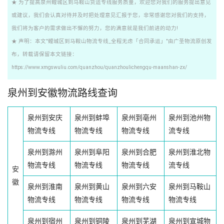
★ 为了提高泉州鲤城区到马鞍山货运专线服务质量，欢迎您对我们的服务提出意见
或建议，我们会认真对待并及时把处理意见汇报于您，非常感谢您对我们的支持，
我们将为客户的需求做出不懈的努力，您的满意就是我们前进的动力!
★ 声明：本文"鲤城区到马鞍山物流专线_全程无虑「合同承运」"由广圣物流原创发
布，转载请保留本文链接：
https://www.xmgswuliu.com/quanzhou/quanzhoulichengqu-maanshan-zx/
泉州到安徽物流路线查询
泉州到安庆
泉州到蚌埠
泉州到亳州
泉州到池州物
物流专线
物流专线
物流专线
流专线
泉州到滁州
泉州到阜阳
泉州到合肥
泉州到淮北物
物流专线
物流专线
物流专线
流专线
安
徽
泉州到淮南
泉州到黄山
泉州到六安
泉州到马鞍山
物流专线
物流专线
物流专线
物流专线
泉州到宿州
泉州到铜陵
泉州到芜湖
泉州到宣城物