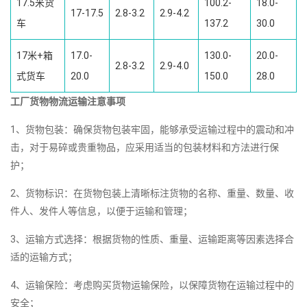
17.5米货
100.2-
18.0-
17-17.5
2.8-3.2
2.9-4.2
车
137.2
30.0
17米+箱
17.0-
130.0-
20.0-
2.8-3.2
2.9-4.0
式货车
20.0
150.0
28.0
工厂货物物流运输注意事项
1、货物包装：确保货物包装牢固，能够承受运输过程中的震动和冲
击，对于易碎或贵重物品，应采用适当的包装材料和方法进行保
护；
2、货物标识：在货物包装上清晰标注货物的名称、重量、数量、收
件人、发件人等信息，以便于运输和管理；
3、运输方式选择：根据货物的性质、重量、运输距离等因素选择合
适的运输方式；
4、运输保险：考虑购买货物运输保险，以保障货物在运输过程中的
安全；