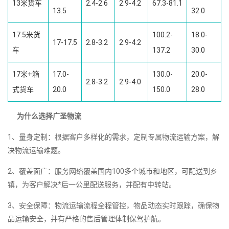
13米货车
2.4-2.6
2.9-4.2
67.3-81.1
13.5
32.0
17.5米货
100.2-
18.0-
17-17.5
2.8-3.2
2.9-4.2
车
137.2
30.0
17米+箱
17.0-
130.0-
20.0-
2.8-3.2
2.9-4.0
式货车
20.0
150.0
28.0
为什么选择广圣物流
1、量身定制：根据客户多样化的需求，定制专属物流运输方案，解
决物流运输难题。
2、覆盖面广：服务网络覆盖国内100多个城市和地区，可配送到乡
镇，为客户解决*后一公里配送服务，并配有中转站。
3、安全保障：物流运输流程全程管控，物品动态实时跟踪，确保物
品运输安全，并有严格的售后管理体制保驾护航。