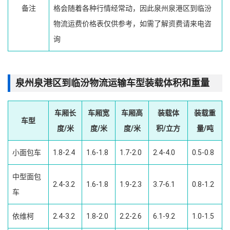
备注
格会随着各种行情经常动，因此泉州泉港区到临汾
物流运费价格表仅供参考，如需了解资费请来电咨
询
泉州泉港区到临汾物流运输车型装载体积和重量
车厢长
车厢宽
车厢高
装载体
装载重
车型
度/米
度/米
度/米
积/立方
量/吨
小面包车
1.8-2.4
1.6-1.8
1.7-2.0
2.4-4.0
0.5-0.8
中型面包
2.4-3.2
1.6-1.8
1.9-2.3
3.7-6.1
0.8-1.2
车
依维柯
2.4-3.2
1.8-2.0
2.2-2.6
6.1-9.2
1.0-1.5