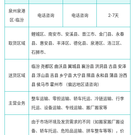
泉州泉港
电话咨询
电话咨询
2-7天
区-临汾
鲤城区、南安市、安溪县、晋江市、金门县、永春
取货区域
县、惠安县、丰泽区、德化县、泉港区、洛江区、
石狮市、
临汾
尧都区
曲沃县
翼城县
襄汾县
洪洞县
古县
安泽
送货区域
县
浮山县
吉县
乡宁县
大宁县
隰县
永和县
蒲县
汾西
县
侯马市
霍州市
（偏远地区请咨询）
整车运输、零担运输、轿车托运、冷链运输、行李
主营业务
托运、设备运输、专线运输、搬厂搬家等
由于市场环境及发货需求的不同（如搬家搬厂搬设
备、轿车托运、危险品运输、拼车整车等等），价