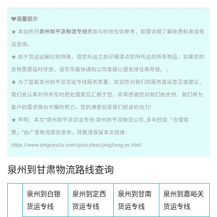
温馨提示
★ 本站所列
泉州到平凉物流专线
费用与时效仅供参考，如需详细了解收费标准请电
话咨询。
★ 由于货运运输比较特殊，请您托运之前仔细清点您所托运的所有物品；如果您的
货物需要临时存放，请尽早最快通知公司客服以便安排仓库存放。；
★ 为了提高泉州到平凉货运专线服务质量，欢迎您对我们的服务提出意见或建议，
我们会认真对待并及时把处理意见汇报于您，非常感谢您对我们的支持，我们将为
客户的需求做出不懈的努力，您的满意就是我们前进的动力!
★ 声明：本文"泉州到平凉货运专线-泉州到平凉物流公司_多年经验「合理收
费」"由广圣物流原创发布，转载请保留本文链接：
https://www.xmgswuliu.com/quanzhou/pingliang-ys.html
泉州到甘肃物流路线查询
泉州到白银
泉州到定西
泉州到甘南
泉州到嘉峪关
货运专线
货运专线
货运专线
货运专线