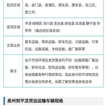
取货区域
县、金门县、泉港区、德化县、惠安县、洛江区、
晋江市、
平凉
崆峒区
泾川县
灵台县
崇信县
庄浪县
静宁县
华
送货区域
亭市
（偏远地区请咨询）
整车运输、零担运输、轿车托运、冷链运输、行李
主营业务
托运、设备运输、专线运输、搬厂搬家等
由于市场环境及发货需求的不同（如搬家搬厂搬设
备、轿车托运、危险品运输、拼车整车等等），价
备注
格会随着各种行情经常动，因此泉州到平凉物流运
费价格表仅供参考，如需了解资费请来电咨询
泉州到平凉货运运输车辆规格