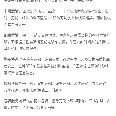
全国千线普货运输服务，零担运输*后一公里的无忧配送。
卡班运输
:广圣物流的核心产品之一，卡车航班为您提供R安全、准
时、无忧、经济的全国运输，*服务可与航空和快递媲美，而价格仅
为其三分之一。
加急运输:
门到门一站式公路运输，为您解决急需货物的物流运输难
题。可根据货物实际情况优先装车发运，在要求的时间内为您提供*
具性价比的物流服务。
整车快运
:全程箱车运输，确保货物运输过程中包装及货物品质的高
度安全，全程GPS车载定位系统实时监控，广圣物流让您随时随地
掌控货物在途信息。
服务项目
:整车运输、零担运输、设备运输、大件运输、展览运输、
行李托运、搬家托运(免费上门估价)。
包装服务
:易碎物品特殊包装，量身定制木箱:如钢琴、红木家具、古
董、雕塑、艺术品、名贵字画等。