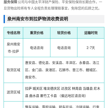
服务保障
:公司与中国太平洋财产保险、平安保险保持长期合作，一
旦货物出险将有专人全程负责处理理赔事宜，免除您的后顾之忧。
泉州南安市到拉萨物流收费说明
专线名称
重货价格
轻货价格
运输时效
泉州南安
电话咨询
电话咨询
2-7天
市-拉萨
惠安县、德化县、安溪县、丰泽区、永春县、洛江
取货区域
区、金门县、泉港区、石狮市、晋江市、鲤城区、
南安市、
拉萨
城关区
堆龙德庆区
达孜区
林周县
当雄县
尼木
送货区域
县
曲水县
墨竹工卡县
（偏远地区请咨询）
整车运输、零担运输、轿车托运、冷链运输、行李