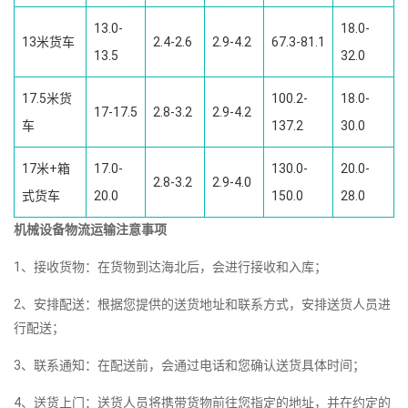
13.0-
18.0-
13米货车
2.4-2.6
2.9-4.2
67.3-81.1
13.5
32.0
17.5米货
100.2-
18.0-
17-17.5
2.8-3.2
2.9-4.2
车
137.2
30.0
17米+箱
17.0-
130.0-
20.0-
2.8-3.2
2.9-4.0
式货车
20.0
150.0
28.0
机械设备物流运输注意事项
1、接收货物：在货物到达海北后，会进行接收和入库；
2、安排配送：根据您提供的送货地址和联系方式，安排送货人员进
行配送；
3、联系通知：在配送前，会通过电话和您确认送货具体时间；
4、送货上门：送货人员将携带货物前往您指定的地址，并在约定的