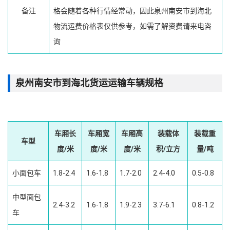
备注
格会随着各种行情经常动，因此泉州南安市到海北
物流运费价格表仅供参考，如需了解资费请来电咨
询
泉州南安市到海北货运运输车辆规格
车厢长
车厢宽
车厢高
装载体
装载重
车型
度/米
度/米
度/米
积/立方
量/吨
小面包车
1.8-2.4
1.6-1.8
1.7-2.0
2.4-4.0
0.5-0.8
中型面包
2.4-3.2
1.6-1.8
1.9-2.3
3.7-6.1
0.8-1.2
车