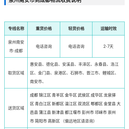
泉州南安市到成都物流收费说明
专线名称
重货价格
轻货价格
运输时效
泉州南安
电话咨询
电话咨询
2-7天
市-成都
惠安县、德化县、安溪县、丰泽区、永春县、洛江
取货区域
区、金门县、泉港区、石狮市、晋江市、鲤城区、
南安市、
成都
锦江区
青羊区
金牛区
武侯区
成华区
龙泉驿
区
青白江区
新都区
温江区
双流区
郫都区
金堂县
大
送货区域
邑县
蒲江县
新津县
都江堰市
彭州市
邛崃市
崇州
市
简阳市
高新区
（偏远地区请咨询）