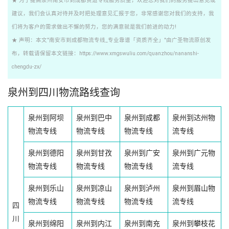
★ 为了提高泉州南安市到成都货运专线服务质量，欢迎您对我们的服务提出意见或
建议，我们会认真对待并及时把处理意见汇报于您，非常感谢您对我们的支持，我
们将为客户的需求做出不懈的努力，您的满意就是我们前进的动力!
★ 声明：本文"南安市到成都物流专线_专业靠谱「资质齐全」"由广圣物流原创发
布，转载请保留本文链接：https://www.xmgswuliu.com/quanzhou/nananshi-
chengdu-zx/
泉州到四川物流路线查询
泉州到阿坝
泉州到巴中
泉州到成都
泉州到达州物
物流专线
物流专线
物流专线
流专线
泉州到德阳
泉州到甘孜
泉州到广安
泉州到广元物
物流专线
物流专线
物流专线
流专线
泉州到乐山
泉州到凉山
泉州到泸州
泉州到眉山物
物流专线
物流专线
物流专线
流专线
四
川
泉州到绵阳
泉州到内江
泉州到南充
泉州到攀枝花