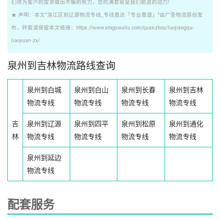
们将为客户的需求做出不懈的努力，您的满意就是我们前进的动力!
★ 声明：本文"洛江区到辽源物流专线_专线直达「专业靠谱」"由广圣物流原创发
布，转载请保留本文链接：https://www.xmgswuliu.com/quanzhou/luojiangqu-
liaoyuan-zx/
泉州到吉林物流路线查询
泉州到白城
泉州到白山
泉州到长春
泉州到吉林
物流专线
物流专线
物流专线
物流专线
吉
泉州到辽源
泉州到四平
泉州到松原
泉州到通化
林
物流专线
物流专线
物流专线
物流专线
泉州到延边
物流专线
配套服务