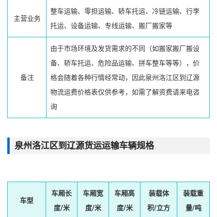
整车运输、零担运输、轿车托运、冷链运输、行李
主营业务
托运、设备运输、专线运输、搬厂搬家等
由于市场环境及发货需求的不同（如搬家搬厂搬设
备、轿车托运、危险品运输、拼车整车等等），价
备注
格会随着各种行情经常动，因此泉州洛江区到辽源
物流运费价格表仅供参考，如需了解资费请来电咨
询
泉州洛江区到辽源货运运输车辆规格
车厢长
车厢宽
车厢高
装载体
装载重
车型
度/米
度/米
度/米
积/立方
量/吨