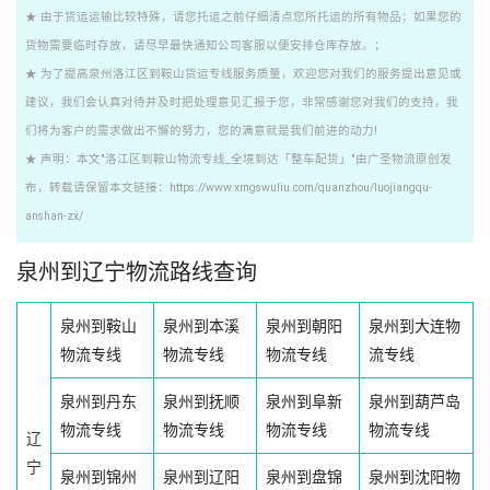
★ 由于货运运输比较特殊，请您托运之前仔细清点您所托运的所有物品；如果您的
货物需要临时存放，请尽早最快通知公司客服以便安排仓库存放。；
★ 为了提高泉州洛江区到鞍山货运专线服务质量，欢迎您对我们的服务提出意见或
建议，我们会认真对待并及时把处理意见汇报于您，非常感谢您对我们的支持，我
们将为客户的需求做出不懈的努力，您的满意就是我们前进的动力!
★ 声明：本文"洛江区到鞍山物流专线_全境到达「整车配货」"由广圣物流原创发
布，转载请保留本文链接：https://www.xmgswuliu.com/quanzhou/luojiangqu-
anshan-zx/
泉州到辽宁物流路线查询
泉州到鞍山
泉州到本溪
泉州到朝阳
泉州到大连物
物流专线
物流专线
物流专线
流专线
泉州到丹东
泉州到抚顺
泉州到阜新
泉州到葫芦岛
物流专线
物流专线
物流专线
物流专线
辽
宁
泉州到锦州
泉州到辽阳
泉州到盘锦
泉州到沈阳物