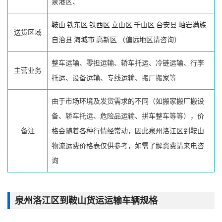
泉港区、
鞍山
铁东区
铁西区
立山区
千山区
台安县
岫岩满族
送货区域
自治县
海城市
高新区
（偏远地区请咨询）
整车运输、零担运输、轿车托运、冷链运输、行李
主营业务
托运、设备运输、专线运输、搬厂搬家等
由于市场环境及发货需求的不同（如搬家搬厂搬设
备、轿车托运、危险品运输、拼车整车等等），价
备注
格会随着各种行情经常动，因此泉州洛江区到鞍山
物流运费价格表仅供参考，如需了解资费请来电咨
询
泉州洛江区到鞍山货运运输车辆规格