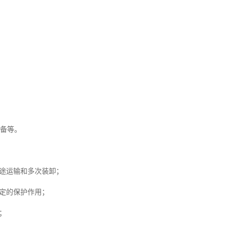
设备等。
途运输和多次装卸；
定的保护作用；
；