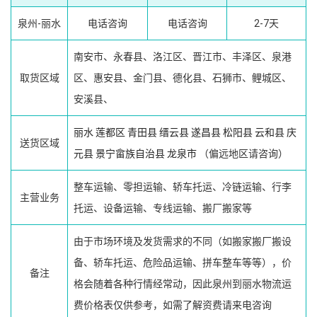
泉州-丽水
电话咨询
电话咨询
2-7天
南安市、永春县、洛江区、晋江市、丰泽区、泉港
取货区域
区、惠安县、金门县、德化县、石狮市、鲤城区、
安溪县、
丽水
莲都区
青田县
缙云县
遂昌县
松阳县
云和县
庆
送货区域
元县
景宁畲族自治县
龙泉市
（偏远地区请咨询）
整车运输、零担运输、轿车托运、冷链运输、行李
主营业务
托运、设备运输、专线运输、搬厂搬家等
由于市场环境及发货需求的不同（如搬家搬厂搬设
备、轿车托运、危险品运输、拼车整车等等），价
备注
格会随着各种行情经常动，因此泉州到丽水物流运
费价格表仅供参考，如需了解资费请来电咨询