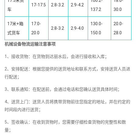
17.5米货
100.2-
18.0-
17-17.5
2.8-3.2
2.9-4.2
车
137.2
30.0
17米+箱
17.0-
130.0-
20.0-
2.8-3.2
2.9-4.0
式货车
20.0
150.0
28.0
机械设备物流运输注意事项
1、接收货物：在货物到达丽水后，会进行接收和入库；
2、安排配送：根据您提供的送货地址和联系方式，安排送货人员进
行配送；
3、联系通知：在配送前，会通过电话和您确认送货具体时间；
4、送货上门：送货人员将携带货物前往您指定的地址，并在约定的
时间段内进行送货；
5、签收确认：在收到货物时，您需要仔细检查货物的完整性和数
量；