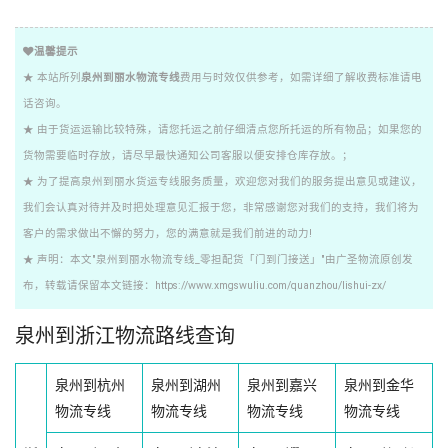
温馨提示
★ 本站所列
泉州到丽水物流专线
费用与时效仅供参考，如需详细了解收费标准请电
话咨询。
★ 由于货运运输比较特殊，请您托运之前仔细清点您所托运的所有物品；如果您的
货物需要临时存放，请尽早最快通知公司客服以便安排仓库存放。；
★ 为了提高泉州到丽水货运专线服务质量，欢迎您对我们的服务提出意见或建议，
我们会认真对待并及时把处理意见汇报于您，非常感谢您对我们的支持，我们将为
客户的需求做出不懈的努力，您的满意就是我们前进的动力!
★ 声明：本文"泉州到丽水物流专线_零担配货「门到门接送」"由广圣物流原创发
布，转载请保留本文链接：https://www.xmgswuliu.com/quanzhou/lishui-zx/
泉州到浙江物流路线查询
泉州到杭州
泉州到湖州
泉州到嘉兴
泉州到金华
物流专线
物流专线
物流专线
物流专线