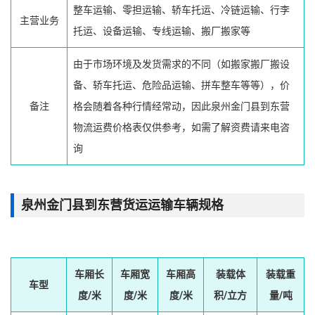
整车运输、零担运输、轿车托运、冷链运输、行李
主营业务
托运、设备运输、专线运输、搬厂搬家等
由于市场环境及发货需求的不同（如搬家搬厂搬设
备、轿车托运、危险品运输、拼车整车等等），价
备注
格会随着各种行情经常动，因此泉州金门县到东营
物流运费价格表仅供参考，如需了解资费请来电咨
询
泉州金门县到东营货运运输车辆规格
车厢长
车厢宽
车厢高
装载体
装载重
车型
度/米
度/米
度/米
积/立方
量/吨