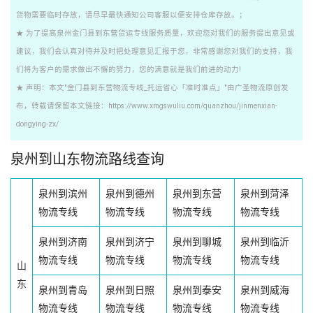
货物需要临时存放，请尽早最快通知公司客服以便安排仓库存放。；
★ 为了提高泉州金门县到东营货运专线服务质量，欢迎您对我们的服务提出意见或
建议，我们会认真对待并及时把处理意见汇报于您，非常感谢您对我们的支持，我
们将为客户的需求做出不懈的努力，您的满意就是我们前进的动力!
★ 声明：本文"金门县到东营物流专线_托运省心「准时准点」"由广圣物流原创发
布，转载请保留本文链接：https://www.xmgswuliu.com/quanzhou/jinmenxian-
dongying-zx/
泉州到山东物流路线查询
泉州到滨州
泉州到德州
泉州到东营
泉州到菏泽
物流专线
物流专线
物流专线
物流专线
泉州到济南
泉州到济宁
泉州到聊城
泉州到临沂
物流专线
物流专线
物流专线
物流专线
山
东
泉州到青岛
泉州到日照
泉州到泰安
泉州到威海
物流专线
物流专线
物流专线
物流专线