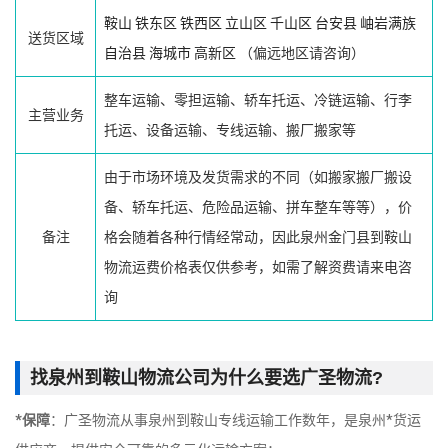
鞍山
铁东区
铁西区
立山区
千山区
台安县
岫岩满族
送货区域
自治县
海城市
高新区
（偏远地区请咨询）
整车运输、零担运输、轿车托运、冷链运输、行李
主营业务
托运、设备运输、专线运输、搬厂搬家等
由于市场环境及发货需求的不同（如搬家搬厂搬设
备、轿车托运、危险品运输、拼车整车等等），价
备注
格会随着各种行情经常动，因此泉州金门县到鞍山
物流运费价格表仅供参考，如需了解资费请来电咨
询
找泉州到鞍山物流公司为什么要选广圣物流?
*保障
：广圣物流从事泉州到鞍山专线运输工作数年，是泉州*货运