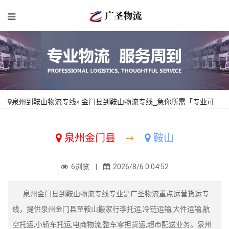
泉州到鞍山物流专线
»
金门县到鞍山物流专线_急你所需「专业可靠」
泉州金门县
➙
鞍山
6浏览 |
2026/8/6 0:04:52
泉州金门县到鞍山物流专线专业是广圣物流重点运营货运专
线，提供泉州金门县至鞍山搬家行李托运,冷链运输,大件运输,航
空托运,小轿车托运,电商物流,整车零担货运,超市配送业务。泉州