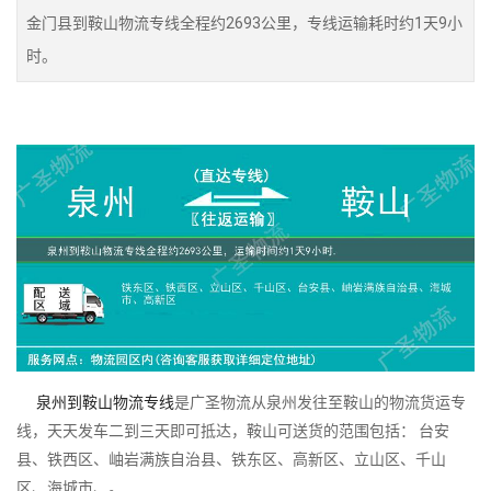
金门县到鞍山物流专线全程约2693公里，专线运输耗时约1天9小
时。
泉州到鞍山物流专线
是广圣物流从泉州发往至鞍山的物流货运专
线，天天发车二到三天即可抵达，鞍山可送货的范围包括： 台安
县、铁西区、岫岩满族自治县、铁东区、高新区、立山区、千山
区、海城市、。