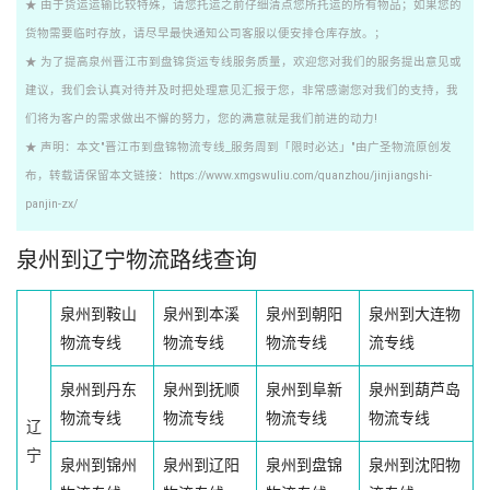
★ 由于货运运输比较特殊，请您托运之前仔细清点您所托运的所有物品；如果您的
货物需要临时存放，请尽早最快通知公司客服以便安排仓库存放。；
★ 为了提高泉州晋江市到盘锦货运专线服务质量，欢迎您对我们的服务提出意见或
建议，我们会认真对待并及时把处理意见汇报于您，非常感谢您对我们的支持，我
们将为客户的需求做出不懈的努力，您的满意就是我们前进的动力!
★ 声明：本文"晋江市到盘锦物流专线_服务周到「限时必达」"由广圣物流原创发
布，转载请保留本文链接：https://www.xmgswuliu.com/quanzhou/jinjiangshi-
panjin-zx/
泉州到辽宁物流路线查询
泉州到鞍山
泉州到本溪
泉州到朝阳
泉州到大连物
物流专线
物流专线
物流专线
流专线
泉州到丹东
泉州到抚顺
泉州到阜新
泉州到葫芦岛
物流专线
物流专线
物流专线
物流专线
辽
宁
泉州到锦州
泉州到辽阳
泉州到盘锦
泉州到沈阳物