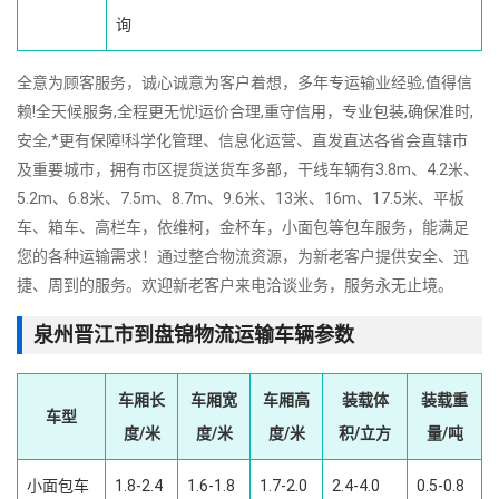
询
全意为顾客服务，诚心诚意为客户着想，多年专运输业经验,值得信
赖!全天候服务,全程更无忧!运价合理,重守信用，专业包装,确保准时,
安全,*更有保障!科学化管理、信息化运营、直发直达各省会直辖市
及重要城市，拥有市区提货送货车多部，干线车辆有3.8m、4.2米、
5.2m、6.8米、7.5m、8.7m、9.6米、13米、16m、17.5米、平板
车、箱车、高栏车，依维柯，金杯车，小面包等包车服务，能满足
您的各种运输需求！通过整合物流资源，为新老客户提供安全、迅
捷、周到的服务。欢迎新老客户来电洽谈业务，服务永无止境。
泉州晋江市到盘锦物流运输车辆参数
车厢长
车厢宽
车厢高
装载体
装载重
车型
度/米
度/米
度/米
积/立方
量/吨
小面包车
1.8-2.4
1.6-1.8
1.7-2.0
2.4-4.0
0.5-0.8