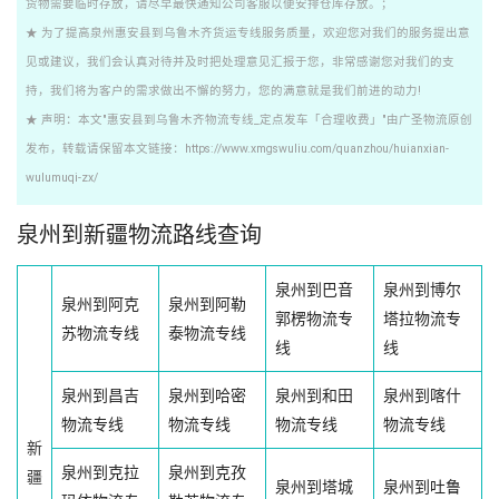
货物需要临时存放，请尽早最快通知公司客服以便安排仓库存放。；
★ 为了提高泉州惠安县到乌鲁木齐货运专线服务质量，欢迎您对我们的服务提出意
见或建议，我们会认真对待并及时把处理意见汇报于您，非常感谢您对我们的支
持，我们将为客户的需求做出不懈的努力，您的满意就是我们前进的动力!
★ 声明：本文"惠安县到乌鲁木齐物流专线_定点发车「合理收费」"由广圣物流原创
发布，转载请保留本文链接：https://www.xmgswuliu.com/quanzhou/huianxian-
wulumuqi-zx/
泉州到新疆物流路线查询
泉州到巴音
泉州到博尔
泉州到阿克
泉州到阿勒
郭楞物流专
塔拉物流专
苏物流专线
泰物流专线
线
线
泉州到昌吉
泉州到哈密
泉州到和田
泉州到喀什
物流专线
物流专线
物流专线
物流专线
新
泉州到克拉
泉州到克孜
疆
泉州到塔城
泉州到吐鲁