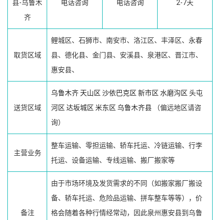
县-乌鲁木
电话咨询
电话咨询
2-7天
齐
鲤城区、石狮市、南安市、洛江区、丰泽区、永春
取货区域
县、德化县、金门县、安溪县、泉港区、晋江市、
惠安县、
乌鲁木齐
天山区
沙依巴克区
新市区
水磨沟区
头屯
送货区域
河区
达坂城区
米东区
乌鲁木齐县
（偏远地区请咨
询）
整车运输、零担运输、轿车托运、冷链运输、行李
主营业务
托运、设备运输、专线运输、搬厂搬家等
由于市场环境及发货需求的不同（如搬家搬厂搬设
备、轿车托运、危险品运输、拼车整车等等），价
备注
格会随着各种行情经常动，因此泉州惠安县到乌鲁