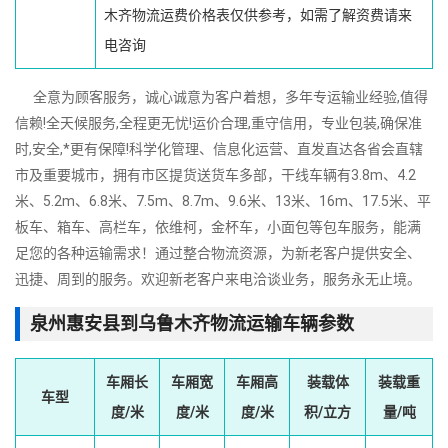
木齐物流运费价格表仅供参考，如需了解资费请来
电咨询
全意为顾客服务，诚心诚意为客户着想，多年专运输业经验,值得
信赖!全天候服务,全程更无忧!运价合理,重守信用，专业包装,确保准
时,安全,*更有保障!科学化管理、信息化运营、直发直达各省会直辖
市及重要城市，拥有市区提货送货车多部，干线车辆有3.8m、4.2
米、5.2m、6.8米、7.5m、8.7m、9.6米、13米、16m、17.5米、平
板车、箱车、高栏车，依维柯，金杯车，小面包等包车服务，能满
足您的各种运输需求！通过整合物流资源，为新老客户提供安全、
迅捷、周到的服务。欢迎新老客户来电洽谈业务，服务永无止境。
泉州惠安县到乌鲁木齐物流运输车辆参数
车厢长
车厢宽
车厢高
装载体
装载重
车型
度/米
度/米
度/米
积/立方
量/吨