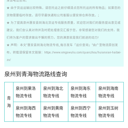
准请电话咨询。
★ 由于货运运输比较特殊，请您托运之前仔细清点您所托运的所有物品；如果您的
货物需要临时存放，请尽早最快通知公司客服以便安排仓库存放。；
★ 为了提高泉州惠安县到海北货运专线服务质量，欢迎您对我们的服务提出意见或
建议，我们会认真对待并及时把处理意见汇报于您，非常感谢您对我们的支持，我
们将为客户的需求做出不懈的努力，您的满意就是我们前进的动力!
★ 声明：本文"惠安县到海北物流专线_每日发车「运价查询」"由广圣物流原创发
布，转载请保留本文链接：https://www.xmgswuliu.com/quanzhou/huianxian-haibei-
zx/
泉州到青海物流路线查询
泉州到果洛
泉州到海北
泉州到海东
泉州到海南
物流专线
物流专线
物流专线
物流专线
青
海
泉州到海西
泉州到黄南
泉州到西宁
泉州到玉树
物流专线
物流专线
物流专线
物流专线