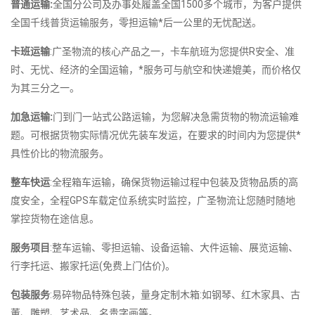
普通运输:
全国分公司及办事处履盖全国1500多个城市，为客户提供
全国千线普货运输服务，零担运输*后一公里的无忧配送。
卡班运输
:广圣物流的核心产品之一，卡车航班为您提供R安全、准
时、无忧、经济的全国运输，*服务可与航空和快递媲美，而价格仅
为其三分之一。
加急运输:
门到门一站式公路运输，为您解决急需货物的物流运输难
题。可根据货物实际情况优先装车发运，在要求的时间内为您提供*
具性价比的物流服务。
整车快运
:全程箱车运输，确保货物运输过程中包装及货物品质的高
度安全，全程GPS车载定位系统实时监控，广圣物流让您随时随地
掌控货物在途信息。
服务项目
:整车运输、零担运输、设备运输、大件运输、展览运输、
行李托运、搬家托运(免费上门估价)。
包装服务
:易碎物品特殊包装，量身定制木箱:如钢琴、红木家具、古
董、雕塑、艺术品、名贵字画等。