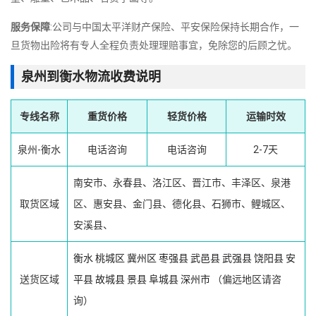
服务保障
:公司与中国太平洋财产保险、平安保险保持长期合作，一
旦货物出险将有专人全程负责处理理赔事宜，免除您的后顾之忧。
泉州到衡水物流收费说明
专线名称
重货价格
轻货价格
运输时效
泉州-衡水
电话咨询
电话咨询
2-7天
南安市、永春县、洛江区、晋江市、丰泽区、泉港
取货区域
区、惠安县、金门县、德化县、石狮市、鲤城区、
安溪县、
衡水
桃城区
冀州区
枣强县
武邑县
武强县
饶阳县
安
送货区域
平县
故城县
景县
阜城县
深州市
（偏远地区请咨
询）