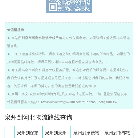
温馨提示
★ 本站所列
泉州到衡水物流专线
费用与时效仅供参考，如需详细了解收费标准请电
话咨询。
★ 由于货运运输比较特殊，请您托运之前仔细清点您所托运的所有物品；如果您的
货物需要临时存放，请尽早最快通知公司客服以便安排仓库存放。；
★ 为了提高泉州到衡水货运专线服务质量，欢迎您对我们的服务提出意见或建议，
我们会认真对待并及时把处理意见汇报于您，非常感谢您对我们的支持，我们将为
客户的需求做出不懈的努力，您的满意就是我们前进的动力!
★ 声明：本文"泉州到衡水物流专线_几天到达「无需中转」"由广圣物流原创发布，
转载请保留本文链接：https://www.xmgswuliu.com/quanzhou/hengshui-zx/
泉州到河北物流路线查询
泉州到保定
泉州到沧州
泉州到承德物
泉州到邯郸物