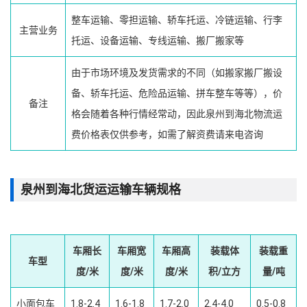
整车运输、零担运输、轿车托运、冷链运输、行李
主营业务
托运、设备运输、专线运输、搬厂搬家等
由于市场环境及发货需求的不同（如搬家搬厂搬设
备、轿车托运、危险品运输、拼车整车等等），价
备注
格会随着各种行情经常动，因此泉州到海北物流运
费价格表仅供参考，如需了解资费请来电咨询
泉州到海北货运运输车辆规格
车厢长
车厢宽
车厢高
装载体
装载重
车型
度/米
度/米
度/米
积/立方
量/吨
小面包车
1.8-2.4
1.6-1.8
1.7-2.0
2.4-4.0
0.5-0.8