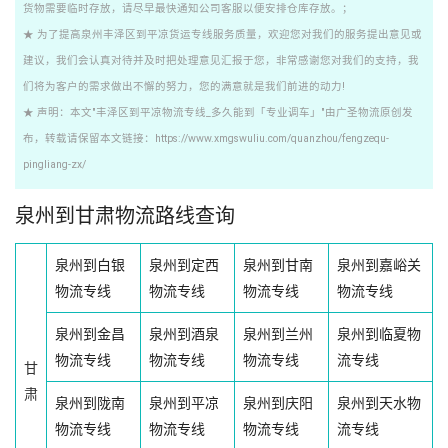
货物需要临时存放，请尽早最快通知公司客服以便安排仓库存放。；
★ 为了提高泉州丰泽区到平凉货运专线服务质量，欢迎您对我们的服务提出意见或
建议，我们会认真对待并及时把处理意见汇报于您，非常感谢您对我们的支持，我
们将为客户的需求做出不懈的努力，您的满意就是我们前进的动力!
★ 声明：本文"丰泽区到平凉物流专线_多久能到「专业调车」"由广圣物流原创发
布，转载请保留本文链接：https://www.xmgswuliu.com/quanzhou/fengzequ-
pingliang-zx/
泉州到甘肃物流路线查询
泉州到白银
泉州到定西
泉州到甘南
泉州到嘉峪关
物流专线
物流专线
物流专线
物流专线
泉州到金昌
泉州到酒泉
泉州到兰州
泉州到临夏物
物流专线
物流专线
物流专线
流专线
甘
肃
泉州到陇南
泉州到平凉
泉州到庆阳
泉州到天水物
物流专线
物流专线
物流专线
流专线