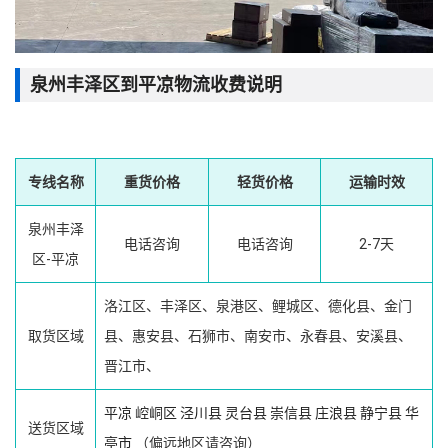
泉州丰泽区到平凉物流收费说明
专线名称
重货价格
轻货价格
运输时效
泉州丰泽
电话咨询
电话咨询
2-7天
区-平凉
洛江区、丰泽区、泉港区、鲤城区、德化县、金门
取货区域
县、惠安县、石狮市、南安市、永春县、安溪县、
晋江市、
平凉
崆峒区
泾川县
灵台县
崇信县
庄浪县
静宁县
华
送货区域
亭市
（偏远地区请咨询）