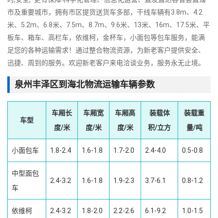
市及重要城市，拥有市区提货送货车多部，干线车辆有3.8m、4.2
米、5.2m、6.8米、7.5m、8.7m、9.6米、13米、16m、17.5米、平
板车、箱车、高栏车，依维柯，金杯车，小面包等包车服务，能满
足您的各种运输需求！通过整合物流资源，为新老客户提供安全、
迅捷、周到的服务。欢迎新老客户来电洽谈业务，服务永无止境。
泉州丰泽区到海北物流运输车辆参数
车厢长
车厢宽
车厢高
装载体
装载重
车型
度/米
度/米
度/米
积/立方
量/吨
小面包车
1.8-2.4
1.6-1.8
1.7-2.0
2.4-4.0
0.5-0.8
中型面包
2.4-3.2
1.6-1.8
1.9-2.3
3.7-6.1
0.8-1.2
车
依维柯
2.4-3.2
1.8-2.0
2.2-2.6
6.1-9.2
1.0-1.5