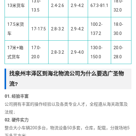
13.0-
18.0-
13米货车
2.4-2.6
2.9-4.2
67.3-81.1
13.5
32.0
17.5米货
100.2-
18.0-
17-17.5
2.8-3.2
2.9-4.2
车
137.2
30.0
17米+箱
17.0-
130.0-
20.0-
2.8-3.2
2.9-4.0
式货车
20.0
150.0
28.0
找泉州丰泽区到海北物流公司为什么要选广圣物
流?
01. 经验丰富
公司拥有丰富的操作经验以及各类专业人才，全程遵从海关政策及
法规 ;
02. 硬件实力
整合大小车辆200多台，物流设备50多套，仓库，配载，分拨场地5
万多平方米;