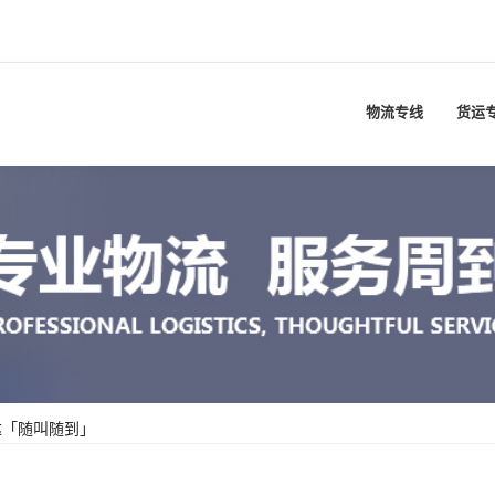
物流专线
货运
达「随叫随到」