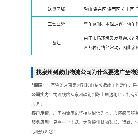
送货区域
鞍山
铁东区
铁西区
立山区
主营业务
整车运输、零担运输、轿车
由于市场环境及发货需求的
备注
着各种行情经常动，因此泉
找泉州到鞍山物流公司为什么要选广圣物
*保障
：广圣物流从事泉州到鞍山专线运输工作数年，是
公司实力
：物流线路从泉州辐射到鞍山周边地区，拥有
服务；
客户承诺
：广圣物流承诺坚持以诚信为本，心怀感恩服
服务周到
：只需一个电话，为你提供货物装卸、运输、
心服务理念！