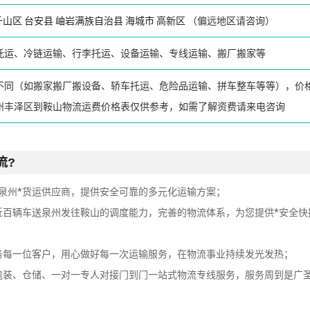
千山区
台安县
岫岩满族自治县
海城市
高新区
（偏远地区请咨询）
托运、冷链运输、行李托运、设备运输、专线运输、搬厂搬家等
不同（如搬家搬厂搬设备、轿车托运、危险品运输、拼车整车等等），价
州丰泽区到鞍山物流运费价格表仅供参考，如需了解资费请来电咨询
流?
泉州*货运供应商，提供安全可靠的多元化运输方案；
近百辆车送泉州发往鞍山的调度能力，完善的物流体系，为您提供*安全快
务每一位客户，用心做好每一次运输服务，在物流事业持续发光发热；
包装、仓储、一对一专人对接门到门一站式物流专线服务，服务周到是广