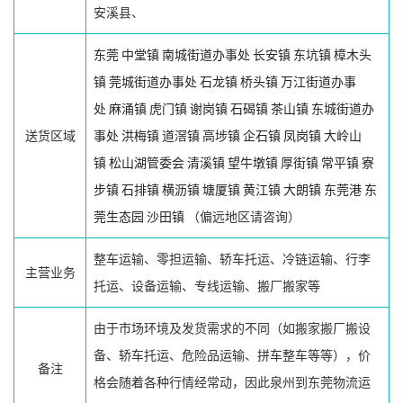
安溪县、
东莞
中堂镇
南城街道办事处
长安镇
东坑镇
樟木头
镇
莞城街道办事处
石龙镇
桥头镇
万江街道办事
处
麻涌镇
虎门镇
谢岗镇
石碣镇
茶山镇
东城街道办
送货区域
事处
洪梅镇
道滘镇
高埗镇
企石镇
凤岗镇
大岭山
镇
松山湖管委会
清溪镇
望牛墩镇
厚街镇
常平镇
寮
步镇
石排镇
横沥镇
塘厦镇
黄江镇
大朗镇
东莞港
东
莞生态园
沙田镇
（偏远地区请咨询）
整车运输、零担运输、轿车托运、冷链运输、行李
主营业务
托运、设备运输、专线运输、搬厂搬家等
由于市场环境及发货需求的不同（如搬家搬厂搬设
备、轿车托运、危险品运输、拼车整车等等），价
备注
格会随着各种行情经常动，因此泉州到东莞物流运