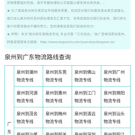
货物需要临时存放，请尽早最快通知公司客服以便安排仓库存放。；
★ 为了提高泉州到东莞货运专线服务质量，欢迎您对我们的服务提出意见或建议，
我们会认真对待并及时把处理意见汇报于您，非常感谢您对我们的支持，我们将为
客户的需求做出不懈的努力，您的满意就是我们前进的动力!
★ 声明：本文"泉州到东莞物流专线_专业可靠「几天到达」"由广圣物流原创发布，
转载请保留本文链接：https://www.xmgswuliu.com/quanzhou/dongwan-zx/
泉州到广东物流路线查询
泉州到潮州
泉州到东莞
泉州到佛山
泉州到广州
物流专线
物流专线
物流专线
物流专线
泉州到河源
泉州到惠州
泉州到江门
泉州到揭阳
物流专线
物流专线
物流专线
物流专线
泉州到茂名
泉州到梅州
泉州到清远
泉州到汕头
物流专线
物流专线
物流专线
物流专线
广
东
泉州到汕尾
泉州到韶关
泉州到深圳
泉州到阳江