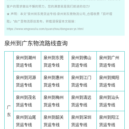
客户的需求做出不懈的努力，您的满意就是我们前进的动力!
★ 声明：本文"泉州到东莞货运专线-泉州到东莞物流公司_合理收费「损坏理
赔」"由广圣物流原创发布，转载请保留本文链接：
https://www.xmgswuliu.com/quanzhou/dongwan-ys.html
泉州到广东物流路线查询
泉州到潮州
泉州到东莞
泉州到佛山
泉州到广州
货运专线
货运专线
货运专线
货运专线
泉州到河源
泉州到惠州
泉州到江门
泉州到揭阳
货运专线
货运专线
货运专线
货运专线
泉州到茂名
泉州到梅州
泉州到清远
泉州到汕头
货运专线
货运专线
货运专线
货运专线
广
东
泉州到汕尾
泉州到韶关
泉州到深圳
泉州到阳江
货运专线
货运专线
货运专线
货运专线