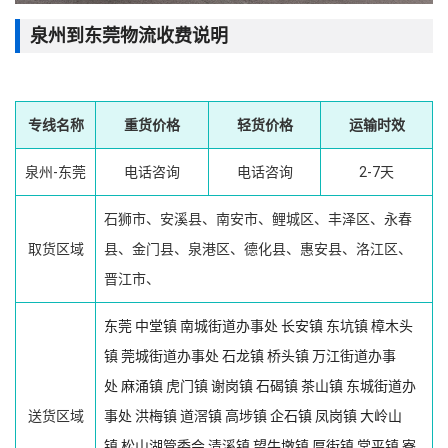
泉州到东莞物流收费说明
专线名称
重货价格
轻货价格
运输时效
泉州-东莞
电话咨询
电话咨询
2-7天
石狮市、安溪县、南安市、鲤城区、丰泽区、永春
取货区域
县、金门县、泉港区、德化县、惠安县、洛江区、
晋江市、
东莞
中堂镇
南城街道办事处
长安镇
东坑镇
樟木头
镇
莞城街道办事处
石龙镇
桥头镇
万江街道办事
处
麻涌镇
虎门镇
谢岗镇
石碣镇
茶山镇
东城街道办
送货区域
事处
洪梅镇
道滘镇
高埗镇
企石镇
凤岗镇
大岭山
镇
松山湖管委会
清溪镇
望牛墩镇
厚街镇
常平镇
寮