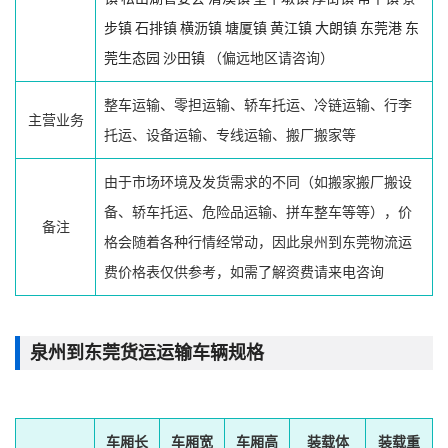
步镇
石排镇
横沥镇
塘厦镇
黄江镇
大朗镇
东莞港
东
莞生态园
沙田镇
（偏远地区请咨询）
整车运输、零担运输、轿车托运、冷链运输、行李
主营业务
托运、设备运输、专线运输、搬厂搬家等
由于市场环境及发货需求的不同（如搬家搬厂搬设
备、轿车托运、危险品运输、拼车整车等等），价
备注
格会随着各种行情经常动，因此泉州到东莞物流运
费价格表仅供参考，如需了解资费请来电咨询
泉州到东莞货运运输车辆规格
车厢长
车厢宽
车厢高
装载体
装载重