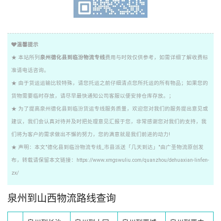
温馨提示
★ 本站所列
泉州德化县到临汾物流专线
费用与时效仅供参考，如需详细了解收费标
准请电话咨询。
★ 由于货运运输比较特殊，请您托运之前仔细清点您所托运的所有物品；如果您的
货物需要临时存放，请尽早最快通知公司客服以便安排仓库存放。；
★ 为了提高泉州德化县到临汾货运专线服务质量，欢迎您对我们的服务提出意见或
建议，我们会认真对待并及时把处理意见汇报于您，非常感谢您对我们的支持，我
们将为客户的需求做出不懈的努力，您的满意就是我们前进的动力!
★ 声明：本文"德化县到临汾物流专线_市县派送「几天到达」"由广圣物流原创发
布，转载请保留本文链接：https://www.xmgswuliu.com/quanzhou/dehuaxian-linfen-
zx/
泉州到山西物流路线查询