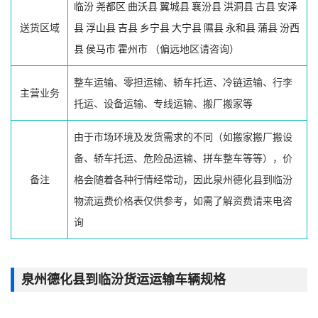
临汾
尧都区
曲沃县
翼城县
襄汾县
洪洞县
古县
安泽
送货区域
县
浮山县
吉县
乡宁县
大宁县
隰县
永和县
蒲县
汾西
县
侯马市
霍州市
（偏远地区请咨询）
整车运输、零担运输、轿车托运、冷链运输、行李
主营业务
托运、设备运输、专线运输、搬厂搬家等
由于市场环境及发货需求的不同（如搬家搬厂搬设
备、轿车托运、危险品运输、拼车整车等等），价
备注
格会随着各种行情经常动，因此泉州德化县到临汾
物流运费价格表仅供参考，如需了解资费请来电咨
询
泉州德化县到临汾货运运输车辆规格