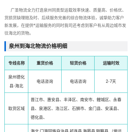
广圣物流全力打造泉州同类型运载效率快速、质量高、价格优、
货损货缺理赔及时、后续服务完善的综合物流体验，诚挚助力客户
新发展，在提供*运输服务的同时我司还考虑到客户有从周边城市发
往海北的货物。
泉州到海北物流价格明细
专线名称
重货价格
轻货价格
运输时效
泉州德化
电话咨询
电话咨询
2-7天
县-海北
晋江市、惠安县、丰泽区、南安市、鲤城区、永春
取货区域
县、泉港区、洛江区、石狮市、金门县、安溪县、
德化县、
海北
门源回族自治县
祁连县
海晏县
刚察县
（偏远