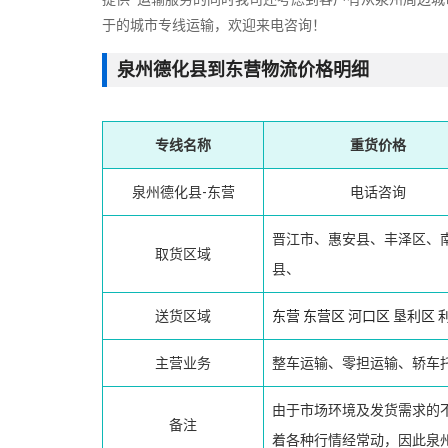
于的城市专线运输，欢迎来电咨询！
泉州德化县到东营物流价格明细
专线名称
重货价格
泉州德化县-东营
电话咨询
晋江市、惠安县、丰泽区、
取货区域
县、
送货区域
东营
东营区
河口区
垦利区
主营业务
整车运输、零担运输、轿车
由于市场环境及发货需求的
备注
着各种行情经常动，因此泉