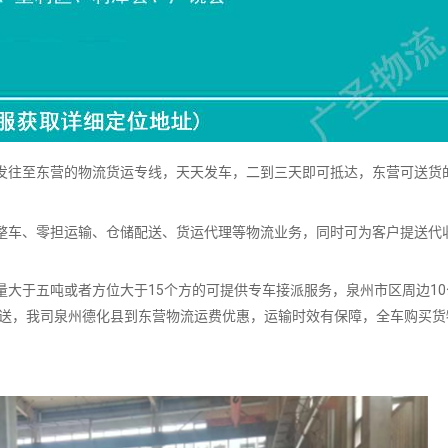
往至东营的物流货运专线，天天发车，二到三天即可抵达，东营可送货
车、零担运输、仓储配送、货运代理等物流业务，同时可为客户提送代
。
大于五吨或者方位大于15个方的可提供专车接派服务，泉州市区周边10
派送，我司泉州德化县到东营物流运费优惠，运输时效有保障，全车购买货