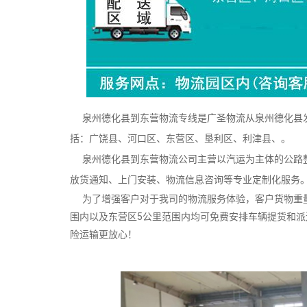
泉州德化县到东营物流专线是广圣物流从泉州德化县发
括：广饶县、河口区、东营区、垦利区、利津县、。
泉州德化县到东营物流公司主营以汽运为主体的公路整
放货通知、上门安装、物流信息咨询等专业定制化服务
为了增强客户对于我司的物流服务体验，客户货物重量
围内以及东营区5公里范围内均可免费安排车辆提货和
险运输更放心！