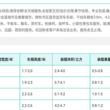
,值得信赖!全天候服务,全程更无忧!运价合理,重守信用，专业包装,确
会直辖市及重要城市，拥有市区提货送货车多部，干线车辆有3.8m、4.
16m、17.5米、平板车、箱车、高栏车，依维柯，金杯车，小面包等包车服务，能
全、迅捷、周到的服务。欢迎新老客户来电洽谈业务，服务永无止境。
厢宽度/米
车厢高度/米
装载体积/立方
装载重量
1.7-2.0
2.4-4.0
0.5-0.8
1.9-2.3
3.7-6.1
0.8-1.2
2.2-2.6
6.1-9.2
1.0-1.5
2.2-2.6
4.2-6.7
0.8-1.2