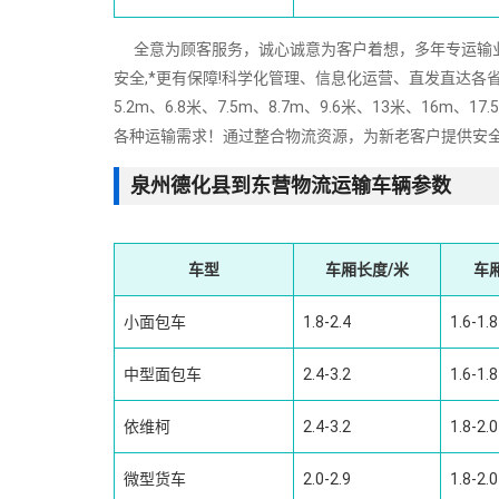
全意为顾客服务，诚心诚意为客户着想，多年专运输业经验
安全,*更有保障!科学化管理、信息化运营、直发直达各省
5.2m、6.8米、7.5m、8.7m、9.6米、13米、
各种运输需求！通过整合物流资源，为新老客户提供安
泉州德化县到东营物流运输车辆参数
车型
车厢长度/米
车
小面包车
1.8-2.4
1.6-1.8
中型面包车
2.4-3.2
1.6-1.8
依维柯
2.4-3.2
1.8-2.0
微型货车
2.0-2.9
1.8-2.0