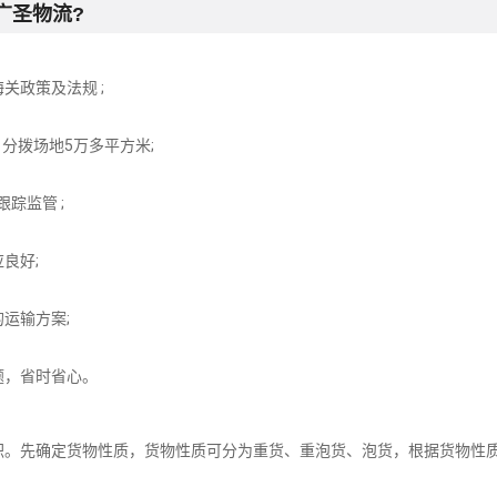
广圣物流?
关政策及法规 ;
分拨场地5万多平方米;
踪监管 ;
良好;
运输方案;
题，省时省心。
积。先确定货物性质，货物性质可分为重货、重泡货、泡货，根据货物性