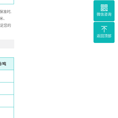
保准时,
微信咨询
2米、
满足您的
返回顶部
/吨