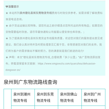
温馨提示
★ 本站所列
泉州德化县到东莞物流专线
费用与时效仅供参考，如需详细了解收费标
准请电话咨询。
★ 由于货运运输比较特殊，请您托运之前仔细清点您所托运的所有物品；如果您的
货物需要临时存放，请尽早最快通知公司客服以便安排仓库存放。；
★ 为了提高泉州德化县到东莞货运专线服务质量，欢迎您对我们的服务提出意见或
建议，我们会认真对待并及时把处理意见汇报于您，非常感谢您对我们的支持，我
们将为客户的需求做出不懈的努力，您的满意就是我们前进的动力!
★ 声明：本文"德化县到东莞物流专线_合理收费「多少公里」"由广圣物流原创发
布，转载请保留本文链接：https://www.xmgswuliu.com/quanzhou/dehuaxian-
dongwan-zx/
泉州到广东物流路线查询
泉州到潮州
泉州到东莞
泉州到佛山
泉州到广州
物流专线
物流专线
物流专线
物流专线