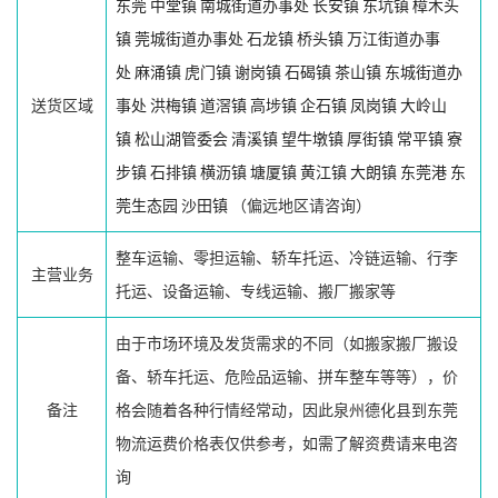
东莞
中堂镇
南城街道办事处
长安镇
东坑镇
樟木头
镇
莞城街道办事处
石龙镇
桥头镇
万江街道办事
处
麻涌镇
虎门镇
谢岗镇
石碣镇
茶山镇
东城街道办
送货区域
事处
洪梅镇
道滘镇
高埗镇
企石镇
凤岗镇
大岭山
镇
松山湖管委会
清溪镇
望牛墩镇
厚街镇
常平镇
寮
步镇
石排镇
横沥镇
塘厦镇
黄江镇
大朗镇
东莞港
东
莞生态园
沙田镇
（偏远地区请咨询）
整车运输、零担运输、轿车托运、冷链运输、行李
主营业务
托运、设备运输、专线运输、搬厂搬家等
由于市场环境及发货需求的不同（如搬家搬厂搬设
备、轿车托运、危险品运输、拼车整车等等），价
备注
格会随着各种行情经常动，因此泉州德化县到东莞
物流运费价格表仅供参考，如需了解资费请来电咨
询