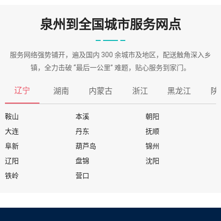
泉州到全国城市服务网点
服务网络强势铺开，遍及国内 300 余城市及地区，配送触角深入乡
镇，全力击破 “最后一公里” 难题，贴心服务到家门。
辽宁
湖南
内蒙古
浙江
黑龙江
陕
鞍山
本溪
朝阳
大连
丹东
抚顺
阜新
葫芦岛
锦州
辽阳
盘锦
沈阳
铁岭
营口