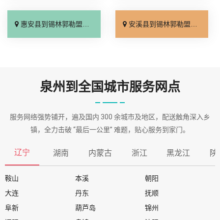
惠安县到锡林郭勒盟物流专线_一站直达「需要几天」
安溪县到锡林郭勒盟物流专线_诚信经营「急你所需」
泉州到全国城市服务网点
服务网络强势铺开，遍及国内 300 余城市及地区，配送触角深入乡
镇，全力击破 “最后一公里” 难题，贴心服务到家门。
辽宁
湖南
内蒙古
浙江
黑龙江
陕
鞍山
本溪
朝阳
大连
丹东
抚顺
阜新
葫芦岛
锦州