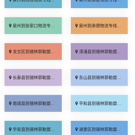
泉州到张家口物流专线_直达特快专线「门到门接送」
泉州到承德物流专线_直达到站「运费多少」
龙文区到锡林郭勒盟物流专线_送货上门「费用多少」
漳浦县到锡林郭勒盟物流专线_准时到货「高速快运」
长泰县到锡林郭勒盟物流专线_托运省心「专业靠谱」
东山县到锡林郭勒盟物流专线_物流拼车「专线快运」
南靖县到锡林郭勒盟物流专线_直达往返「随叫随到」
平和县到锡林郭勒盟物流专线_要几天到「运价实惠」
华安县到锡林郭勒盟物流专线_实时跟踪 「运保时效」
湖里区到锡林郭勒盟物流专线_专线查询「直发全境」