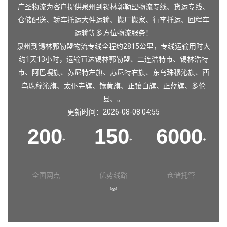
广圣物流为客户提供泉州到锡林郭勒盟物流专线、货运专线、
仓储配送、轿车托运大件运输、搬厂搬家、行李托运、回程车
运输等多方位物流服务！
泉州到锡林郭勒盟物流专线全程约2815公里，专线运输用时大
约1天13小时，运输直达锡林郭勒盟、二连浩特市、锡林浩特
市、阿巴嘎旗、苏尼特左旗、苏尼特右旗、东乌珠穆沁旗、西
乌珠穆沁旗、太仆寺旗、镶黄旗、正镶白旗、正蓝旗、多伦
县、。
更新时间：2026-08-08 04:55
200
150
6000
+
+
+
全国网点
优势线路
仓储托管
︾