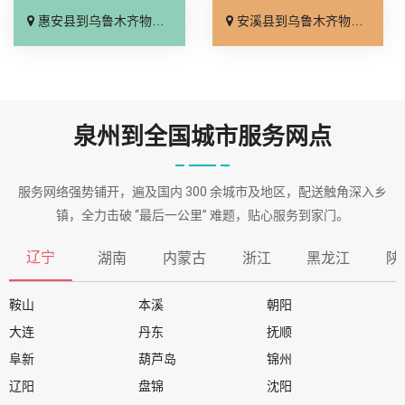
惠安县到乌鲁木齐物流专线_定点发车「合理收费」
安溪县到乌鲁木齐物流专线_限时必达「放心物流」
泉州到全国城市服务网点
服务网络强势铺开，遍及国内 300 余城市及地区，配送触角深入乡
镇，全力击破 “最后一公里” 难题，贴心服务到家门。
辽宁
湖南
内蒙古
浙江
黑龙江
陕
鞍山
本溪
朝阳
大连
丹东
抚顺
阜新
葫芦岛
锦州
辽阳
盘锦
沈阳