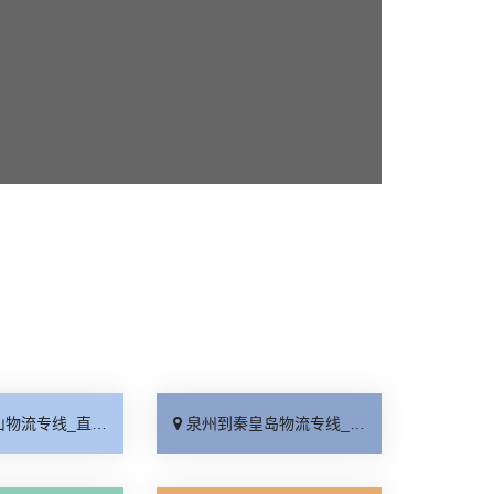
_直达特快专线「市县闪送」
泉州到秦皇岛物流专线_直通专线「高效快运」