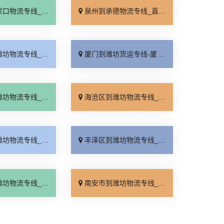
_直达特快专线「门到门接送」
泉州到承德物流专线_直达到站「运费多少」
线_实时反馈「快运有保障」
厦门到潍坊货运专线-厦门到潍坊物流公司_物流拼车「全境到达」
线_上门提货「资质齐全」
海沧区到潍坊物流专线_直发全境「要多少钱」
线_需要几天「要几天到」
丰泽区到潍坊物流专线_一站式托运「保证时效」
线_多少一吨「高效快运」
南安市到潍坊物流专线_零担配货「服务周到」