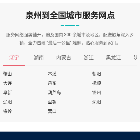
泉州到全国城市服务网点
服务网络强势铺开，遍及国内 300 余城市及地区，配送触角深入乡
镇，全力击破 “最后一公里” 难题，贴心服务到家门。
辽宁
湖南
内蒙古
浙江
黑龙江
陕
鞍山
本溪
朝阳
大连
丹东
抚顺
阜新
葫芦岛
锦州
辽阳
盘锦
沈阳
铁岭
营口