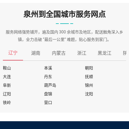
泉州到全国城市服务网点
服务网络强势铺开，遍及国内 300 余城市及地区，配送触角深入乡
镇，全力击破 “最后一公里” 难题，贴心服务到家门。
辽宁
湖南
内蒙古
浙江
黑龙江
陕
鞍山
本溪
朝阳
大连
丹东
抚顺
阜新
葫芦岛
锦州
辽阳
盘锦
沈阳
铁岭
营口