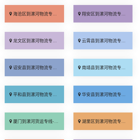
海沧区到漯河物流专线_准时准点「放心物流」
翔安区到漯河物流专线_直达不中转「专线直达」
龙文区到漯河物流专线_不随意加价「托运省心」
云霄县到漯河物流专线_收费介绍「专业可靠」
诏安县到漯河物流专线_要多少钱「服务周到」
南靖县到漯河物流专线_准时到货「送货到门」
平和县到漯河物流专线_保证时效「定点发车」
华安县到漯河物流专线_一站直达「全境到达」
厦门到漯河货运专线-厦门到漯河物流公司_运价查询「每日发车」
湖里区到漯河物流专线_诚信经营「要多少钱」