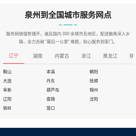
泉州到全国城市服务网点
服务网络强势铺开，遍及国内 300 余城市及地区，配送触角深入乡
镇，全力击破 “最后一公里” 难题，贴心服务到家门。
辽宁
湖南
内蒙古
浙江
黑龙江
陕
鞍山
本溪
朝阳
大连
丹东
抚顺
阜新
葫芦岛
锦州
辽阳
盘锦
沈阳
铁岭
营口