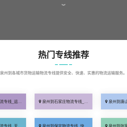
︾
热门专线推荐
泉州到各城市货物运输物流专线提供安全、快速、实惠的物流运输服务。
查询「实时跟踪 」
泉州到石家庄物流专线_无需中转「来电咨询」
泉州到唐山物流专线
天发车「高速快运」
泉州到保定物流专线_快运有保障「一站直达」
泉州到张家口物流专线