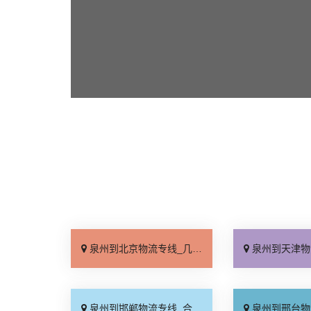
泉州到北京物流专线_几天到达「按时送达」
泉州到天津物流专线_运价
泉州到邯郸物流专线_合理收费「零担配货」
泉州到邢台物流专线_天