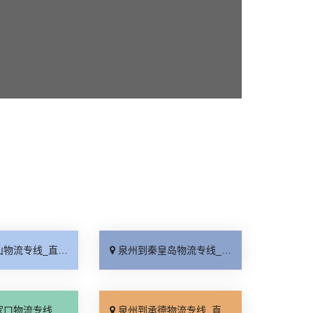
_直达特快专线「市县闪送」
泉州到秦皇岛物流专线_直通专线「高效快运」
_直达特快专线「门到门接送」
泉州到承德物流专线_直达到站「运费多少」