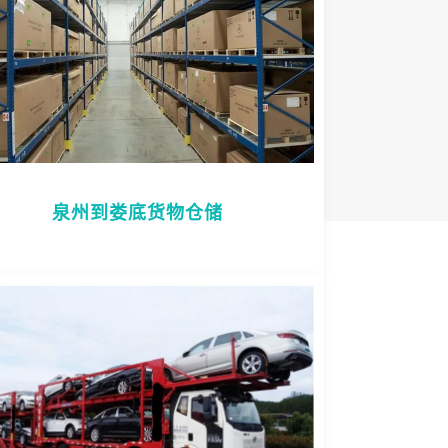
泉州到娄底货物仓储