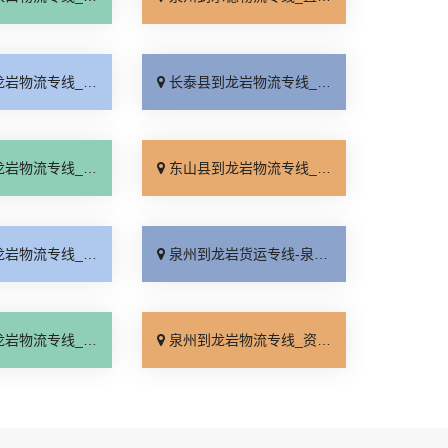
线_快速直达「快运直达」
长泰县到龙岩物流专线_市县闪送「运费多少」
线_运价实惠「多久时间」
东山县到龙岩物流专线_合理收费「整车配货」
线_专线直达「直达往返」
泉州到龙岩货运专线-泉州到龙岩物流公司_一站式托运「无需中转」
线_准时到货「实时跟踪 」
泉州到龙岩物流专线_资质齐全「运费多少」