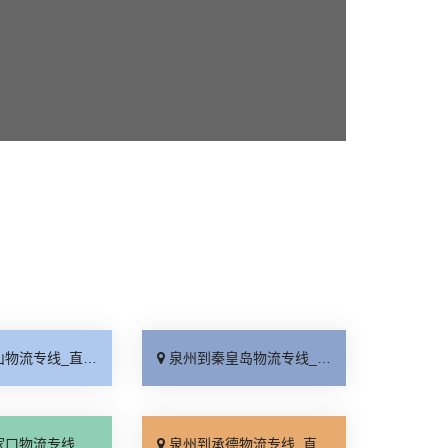
_直达特快专线「市县闪送」
泉州到秦皇岛物流专线_直通专线「高效快运」
_直达特快专线「门到门接送」
泉州到承德物流专线_直达到站「运费多少」