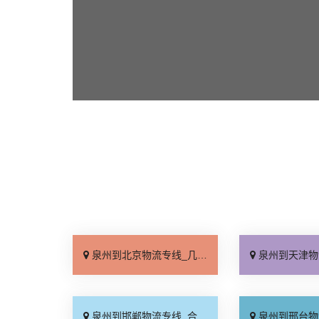
泉州到北京物流专线_几天到达「按时送达」
泉州到天津物流专线_运价
泉州到邯郸物流专线_合理收费「零担配货」
泉州到邢台物流专线_天