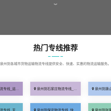
︾
热门专线推荐
泉州到各城市货物运输物流专线提供安全、快速、实惠的物流运输服务。
查询「实时跟踪 」
泉州到石家庄物流专线_无需中转「来电咨询」
泉州到唐山物流专线
天发车「高速快运」
泉州到保定物流专线_快运有保障「一站直达」
泉州到张家口物流专线