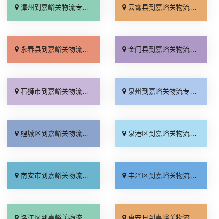
漳州到嘉峪关物流专线_服务周到「专业靠谱」
云霄县到嘉峪关物流专线_直通专线「一站直达」
永春县到嘉峪关物流专线_托运放心「几天到达」
金门县到嘉峪关物流专线_多久时间「定点发车」
石狮市到嘉峪关物流专线_要几天到「高速快运」
泉州到嘉峪关物流专线_放心物流「运价查询」
鲤城区到嘉峪关物流专线_急你所需「合理收费」
泉港区到嘉峪关物流专线_多少一方「一站直达」
南安市到嘉峪关物流专线_全境配送「全程定位」
丰泽区到嘉峪关物流专线_服务周到「全境派送」
洛江区到嘉峪关物流专线_按时送达「实时跟踪 」
惠安县到嘉峪关物流专线_门到门接送「上门取件」