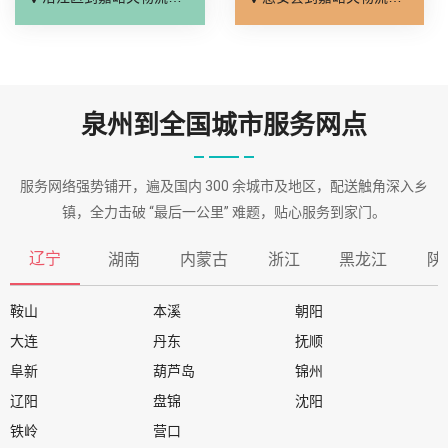
泉州到全国城市服务网点
服务网络强势铺开，遍及国内 300 余城市及地区，配送触角深入乡
镇，全力击破 “最后一公里” 难题，贴心服务到家门。
辽宁
湖南
内蒙古
浙江
黑龙江
陕
鞍山
本溪
朝阳
大连
丹东
抚顺
阜新
葫芦岛
锦州
辽阳
盘锦
沈阳
铁岭
营口