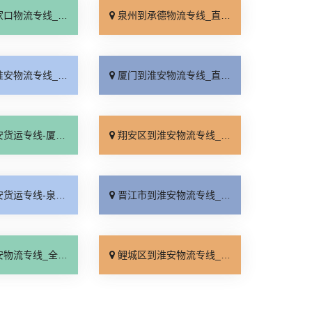
_直达特快专线「门到门接送」
泉州到承德物流专线_直达到站「运费多少」
线_资质齐全「要几天到」
厦门到淮安物流专线_直达特快专线「诚信经营」
淮安物流公司_高速快运「全程直达」
翔安区到淮安物流专线_全境到达「物流拼车」
淮安物流公司_费用多少「运价实惠」
晋江市到淮安物流专线_专线快运「无需中转」
线_全境派送「零担配货」
鲤城区到淮安物流专线_运价实惠「定点发车」