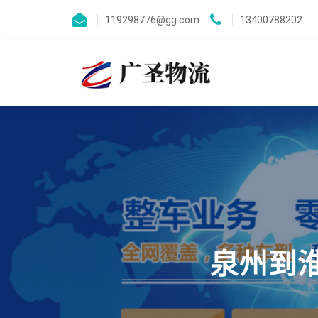
119298776@gg.com
13400788202
泉州到