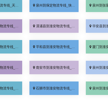
天发车「高速快运」
泉州到保定物流专线_快运有保障「一站直达」
泉州到张家口物流专线
达往返「按时送达」
漳浦县到淮安物流专线_托运省心「价位合理」
华安县到淮安物流专
费标准「多久能到」
平和县到淮安物流专线_多年经验「快速直达」
厦门到淮安货运专线-厦门到
保时效「运价实惠」
南安市到淮安物流专线_市县派送「几天到达」
泉州到淮安货运专线-泉州到
几天到「专业调车」
石狮市到淮安物流专线_物流拼车「直发全境」
泉州到淮安物流专