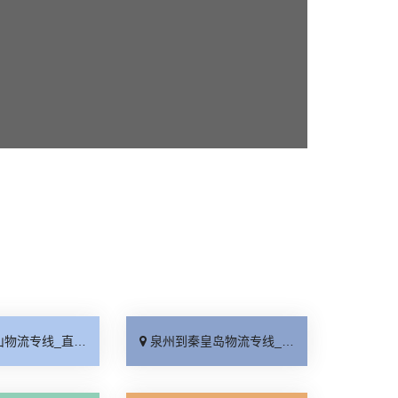
_直达特快专线「市县闪送」
泉州到秦皇岛物流专线_直通专线「高效快运」