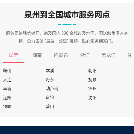
泉州到全国城市服务网点
服务网络强势铺开，遍及国内 300 余城市及地区，配送触角深入乡
镇，全力击破 “最后一公里” 难题，贴心服务到家门。
辽宁
湖南
内蒙古
浙江
黑龙江
陕
鞍山
本溪
朝阳
大连
丹东
抚顺
阜新
葫芦岛
锦州
辽阳
盘锦
沈阳
铁岭
营口