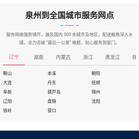
泉州到全国城市服务网点
服务网络强势铺开，遍及国内 300 余城市及地区，配送触角深入乡
镇，全力击破 “最后一公里” 难题，贴心服务到家门。
辽宁
湖南
内蒙古
浙江
黑龙江
陕
鞍山
本溪
朝阳
大连
丹东
抚顺
阜新
葫芦岛
锦州
辽阳
盘锦
沈阳
铁岭
营口