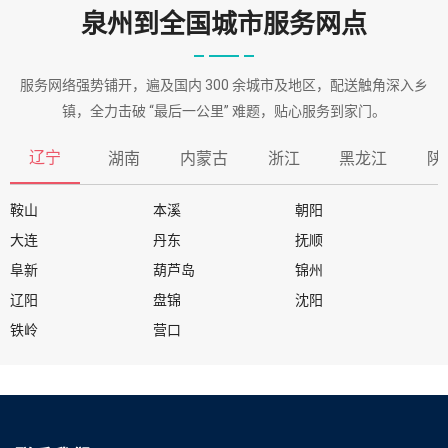
泉州到全国城市服务网点
服务网络强势铺开，遍及国内 300 余城市及地区，配送触角深入乡
镇，全力击破 “最后一公里” 难题，贴心服务到家门。
辽宁
湖南
内蒙古
浙江
黑龙江
陕
鞍山
本溪
朝阳
大连
丹东
抚顺
阜新
葫芦岛
锦州
辽阳
盘锦
沈阳
铁岭
营口